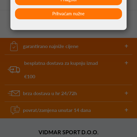
Prihvaćam nužne
garantirano najniže cijene
besplatna dostava za kupnju iznad
€100
brza dostava u hr 24/72h
povrat/zamjena unutar 14 dana
VIDMAR SPORT D.O.O.