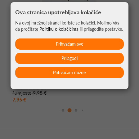
Ova stranica upotrebljava kolačiće
Na ovoj mrežnoj stranci koriste se kolačići. Molimo Vas
da pročitate
Politiku o kolačićima
ili prilagodite postavke.
Prihvaćam sve
Prilagodi
Prihvaćam nužne
GRIP ZA REKET YONEX WET SUPER GRAP
COMFORT BIJELA
*umjesto 9,95 €
7,95 €