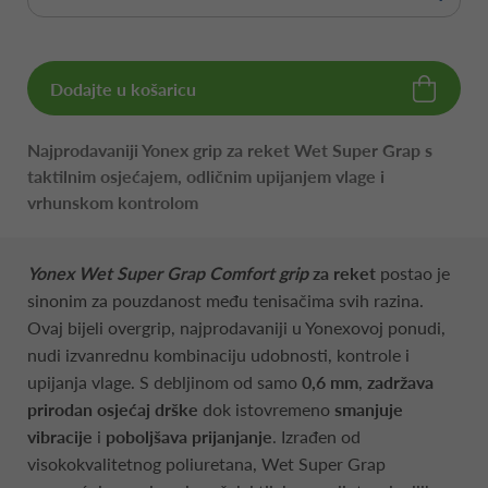
Dodajte u košaricu
Najprodavaniji Yonex grip za reket Wet Super Grap s
taktilnim osjećajem, odličnim upijanjem vlage i
vrhunskom kontrolom
Yonex Wet Super Grap Comfort grip
za reket
postao je
sinonim za pouzdanost među tenisačima svih razina.
Ovaj bijeli overgrip, najprodavaniji u Yonexovoj ponudi,
nudi izvanrednu kombinaciju udobnosti, kontrole i
upijanja vlage. S debljinom od samo
0,6 mm
,
zadržava
prirodan osjećaj drške
dok istovremeno
smanjuje
vibracije
i
poboljšava prijanjanje
. Izrađen od
visokokvalitetnog poliuretana, Wet Super Grap