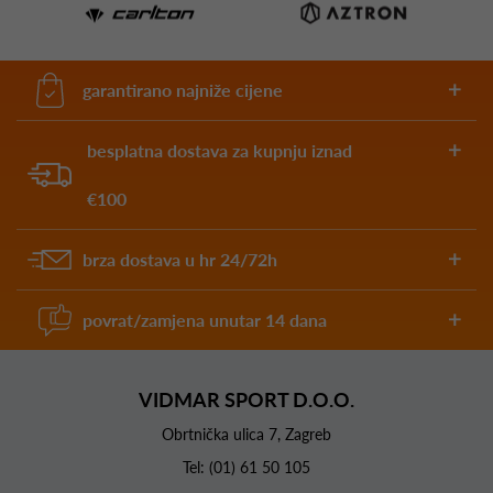
garantirano najniže cijene
besplatna dostava za kupnju iznad
€100
brza dostava u hr 24/72h
povrat/zamjena unutar 14 dana
VIDMAR SPORT D.O.O.
Obrtnička ulica 7, Zagreb
Tel:
(01) 61 50 105