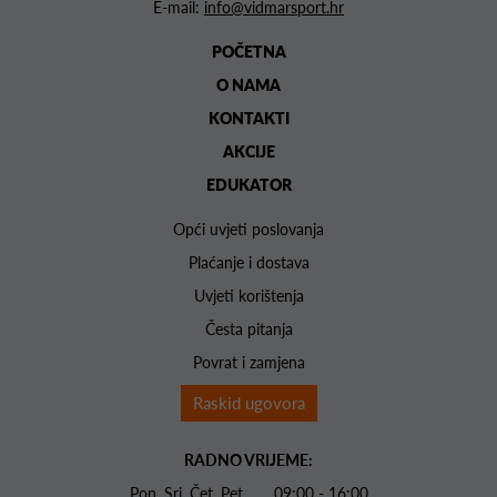
E-mail:
info@vidmarsport.hr
POČETNA
O NAMA
KONTAKTI
AKCIJE
EDUKATOR
Opći uvjeti poslovanja
Plaćanje i dostava
Uvjeti korištenja
Česta pitanja
Povrat i zamjena
Raskid ugovora
RADNO VRIJEME:
Pon. Sri. Čet. Pet 09:00 - 16:00