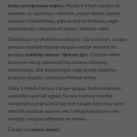
brzim promjenama smjera
. Model S-Mash razvijen je
posebno za sportove s reketom, poput tenisa, padela,
squasha i badmintona, gdje su bočna kretanja, nagla
zaustavljanja i eksplozivni polasci iznimno važni.
Zahvaljujući protukliznom dizajnu i 3D strukturi, čarape
pomažu smanjiti klizanje stopala unutar tenisice te
pružaju
stabilniji oslonac tijekom igre
. Cushion efekt
doprinosi većoj udobnosti na zonama najvećeg
opterećenja, dok kompresijski osjećaj daje dodatnu
potporu stopalu i području Ahilove tetive.
Floky S-Mash Fantasy čarape spajaju funkcionalnost i
upečatljiv sportski izgled. Šarena Fantasy izvedba
namijenjena je igračima koji žele čarape koje nisu samo
tehnički dodatak opremi, već i detalj koji donosi više
energije i prepoznatljivosti na terenu.
Čarape su
unisex model
.