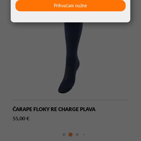
Prihvaćam nužne
ČARAPE FLOKY RE CHARGE PLAVA
55,00 €