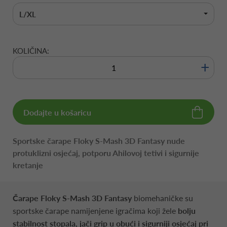
L/XL
KOLIČINA:
+
Dodajte u košaricu
Sportske čarape Floky S-Mash 3D Fantasy nude
protuklizni osjećaj, potporu Ahilovoj tetivi i sigurnije
kretanje
Čarape Floky S-Mash 3D Fantasy
biomehaničke su
sportske čarape namijenjene igračima koji žele
bolju
stabilnost stopala, jači grip u obući i sigurniji osjećaj pri