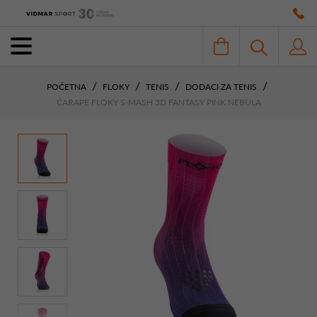
POČETNA
FLOKY
TENIS
DODACI ZA TENIS
ČARAPE FLOKY S-MASH 3D FANTASY PINK NEBULA