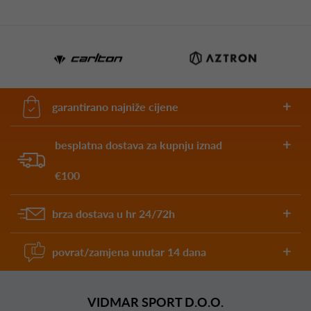
garantirano najniže cijene
besplatna dostava za kupnju iznad
€100
brza dostava u hr 24/72h
povrat/zamjena unutar 14 dana
VIDMAR SPORT D.O.O.