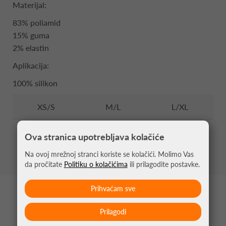
Materijal:
83% poliamid
15% guma
2% elastin
Aplikacija:
100% silikon
XS/S
M/L
L/XL
36-39
40-43
44-47
Ova stranica upotrebljava kolačiće
Na ovoj mrežnoj stranci koriste se kolačići. Molimo Vas
da pročitate
Politiku o kolačićima
ili prilagodite postavke.
Prihvaćam sve
MOŽDA VAS ZANIMA
Prilagodi