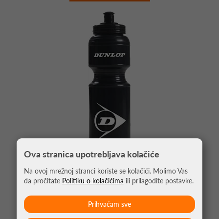
Ova stranica upotrebljava kolačiće
Na ovoj mrežnoj stranci koriste se kolačići. Molimo Vas
da pročitate
Politiku o kolačićima
ili prilagodite postavke.
BOCA ZA VODU DUNLOP 700ML
7,99 €
Prihvaćam sve