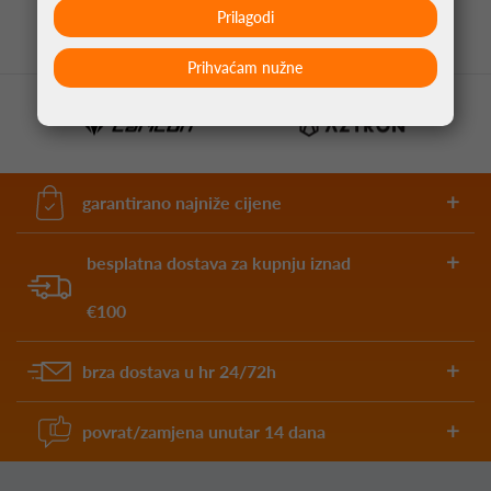
Prilagodi
Prihvaćam nužne
garantirano najniže cijene
besplatna dostava za kupnju iznad
€100
brza dostava u hr 24/72h
povrat/zamjena unutar 14 dana