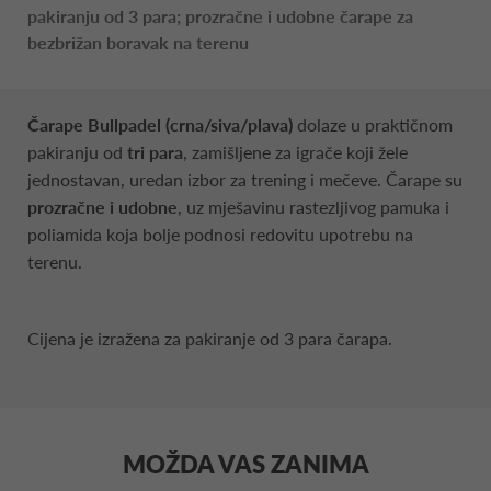
pakiranju od 3 para; prozračne i udobne čarape za
bezbrižan boravak na terenu
Čarape Bullpadel (crna/siva/plava)
dolaze u praktičnom
pakiranju od
tri para
, zamišljene za igrače koji žele
jednostavan, uredan izbor za trening i mečeve. Čarape su
prozračne i udobne
, uz mješavinu rastezljivog pamuka i
poliamida koja bolje podnosi redovitu upotrebu na
terenu.
Cijena je izražena za pakiranje od 3 para čarapa.
MOŽDA VAS ZANIMA