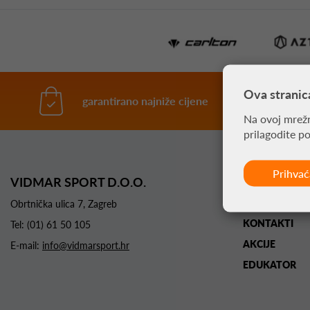
Ova stranic
garantirano najniže cijene
Na ovoj mrežn
prilagodite p
Prihva
VIDMAR SPORT D.O.O.
POČETNA
O NAMA
Obrtnička ulica 7, Zagreb
KONTAKTI
Tel:
(01) 61 50 105
AKCIJE
E-mail:
info@vidmarsport.hr
EDUKATOR