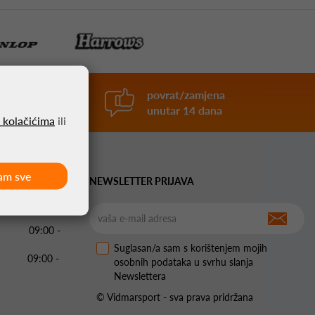
 u hr
povrat/zamjena
unutar 14 dana
o kolačićima
ili
am sve
ME:
NEWSLETTER PRIJAVA
 Pet 09:00 -
09:00 -
Suglasan/a sam s korištenjem mojih
09:00 -
osobnih podataka u svrhu slanja
Newslettera
© Vidmarsport - sva prava pridržana