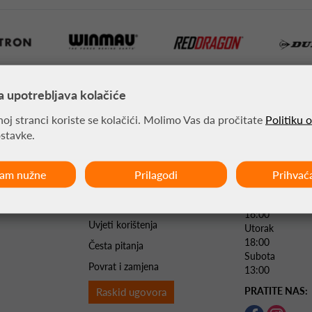
a upotrebljava kolačiće
besplatna dostava za
brza dostava
kupnju iznad €100
24/72h
oj stranci koriste se kolačići. Molimo Vas da pročitate
Politiku 
ostavke.
ćam nužne
Prilagodi
Prihvać
RADNO VRIJE
Opći uvjeti poslovanja
Pon. Sri. Čet.
Plaćanje i dostava
16:00
Uvjeti korištenja
Utorak 
18:00
Česta pitanja
Subota 
Povrat i zamjena
13:00
PRATITE NAS:
Raskid ugovora