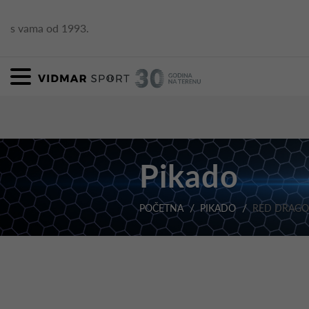
s vama od 1993.
Pikado
POČETNA
PIKADO
RED DRAGO