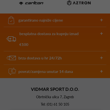
garantirano najniže cijene
besplatna dostava za kupnju iznad
€100
brza dostava u hr 24/72h
povrat/zamjena unutar 14 dana
VIDMAR SPORT D.O.O.
Obrtnička ulica 7, Zagreb
Tel:
(01) 61 50 105