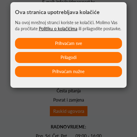
E-mail:
info@vidmarsport.hr
Ova stranica upotrebljava kolačiće
POČETNA
Na ovoj mrežnoj stranci koriste se kolačići. Molimo Vas
O NAMA
da pročitate
Politiku o kolačićima
ili prilagodite postavke.
KONTAKTI
AKCIJE
Prihvaćam sve
EDUKATOR
Prilagodi
Opći uvjeti poslovanja
Prihvaćam nužne
Plaćanje i dostava
Uvjeti korištenja
Česta pitanja
Povrat i zamjena
Raskid ugovora
RADNO VRIJEME:
Pon. Sri. Čet. Pet 09:00 - 16:00