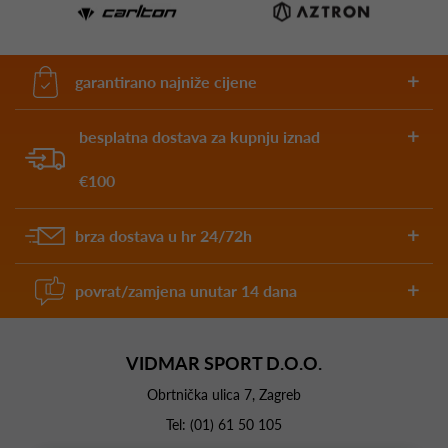
garantirano najniže cijene
besplatna dostava za kupnju iznad
€100
brza dostava u hr 24/72h
povrat/zamjena unutar 14 dana
VIDMAR SPORT D.O.O.
Obrtnička ulica 7, Zagreb
Tel:
(01) 61 50 105