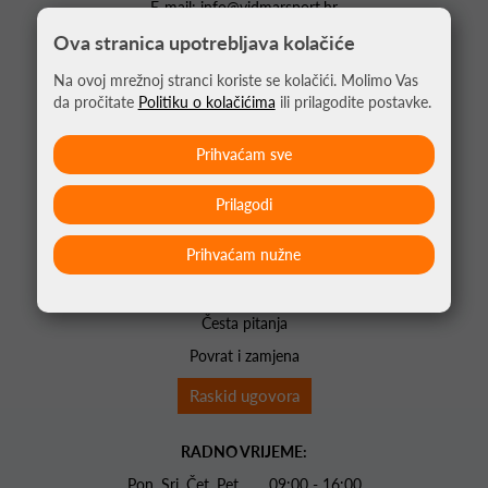
E-mail:
info@vidmarsport.hr
Ova stranica upotrebljava kolačiće
POČETNA
Na ovoj mrežnoj stranci koriste se kolačići. Molimo Vas
O NAMA
da pročitate
Politiku o kolačićima
ili prilagodite postavke.
KONTAKTI
AKCIJE
Prihvaćam sve
EDUKATOR
Prilagodi
Opći uvjeti poslovanja
Prihvaćam nužne
Plaćanje i dostava
Uvjeti korištenja
Česta pitanja
Povrat i zamjena
Raskid ugovora
RADNO VRIJEME:
Pon. Sri. Čet. Pet 09:00 - 16:00