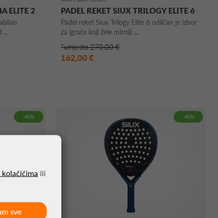
A ELITE 2
PADEL REKET SIUX TRILOGY ELITE 6
tabilan
Padel reket Siux Trilogy Elite 6 odličan je izbor
...
za igrače koji žele mirniji ...
*umjesto 270,00 €
162,00 €
-40%
-40%
o kolačićima
ili
am sve