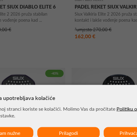
ET SIUX DIABLO ELITE 6
PADEL REKET SIUX VALKIRI
Elite 2 2026 pruža stabilan
Siux Valkiria Elite 2 2026 pruža s
e vođenje poena kad ...
kontakt i lakše vođenje poena kad 
0,00 €
*umjesto 270,00 €
162,00 €
-40%
a upotrebljava kolačiće
oj stranci koriste se kolačići. Molimo Vas da pročitate
Politiku 
ostavke.
ćam nužne
Prilagodi
Prihvać