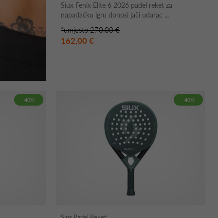
Siux Fenix Elite 6 2026 padel reket za
napadačku igru donosi jači udarac ...
*umjesto 270,00 €
162,00 €
-40%
-40%
Siux Padel Reket