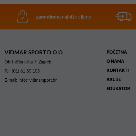
garantirano najniže cijene
VIDMAR SPORT D.O.O.
POČETNA
O NAMA
Obrtnička ulica 7, Zagreb
KONTAKTI
Tel:
(01) 61 50 105
AKCIJE
E-mail:
info@vidmarsport.hr
EDUKATOR