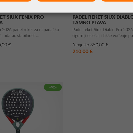
et
Siux Padel Reket
ET SIUX FENIX PRO
PADEL REKET SIUX DIABL
A
TAMNO PLAVA
o 2026 padel reket za napadačku
Padel reket Siux Diablo Pro 2026
či udarac stabilnost ...
sigurniji osjećaj i lakše vođenje po
0,00 €
*umjesto 350,00 €
210,00 €
-40%