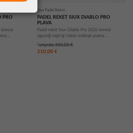
Siux Padel Reket
O PRO
PADEL REKET SIUX DIABLO PRO
PLAVA
 donosi
Padel reket Siux Diablo Pro 2026 donosi
ena ...
sigurniji osjećaj i lakše vođenje poena ...
*umjesto 350,00 €
210,00 €