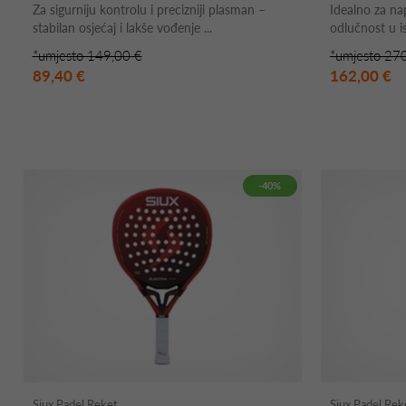
Za sigurniju kontrolu i precizniji plasman –
Idealno za nap
stabilan osjećaj i lakše vođenje ...
odlučnost u i
*umjesto 149,00 €
*umjesto 27
89,40 €
162,00 €
-40%
Siux Padel Reket
Siux Padel Rek