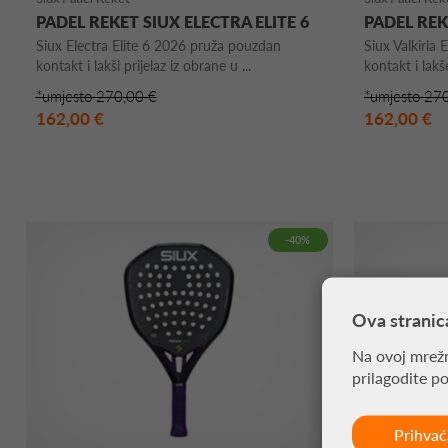
PADEL REKET SIUX ELECTRA ELITE 6
PADEL REK
Siux Electra Elite 6 2026 pruža pouzdan
Siux Valkiria 
kontakt i lakši prijelaz iz obrane u ...
kontakt i lakš
*umjesto 270,00 €
*umjesto 27
162,00 €
162,00 €
-40%
Ova stranic
Na ovoj mrežn
prilagodite p
Prihva