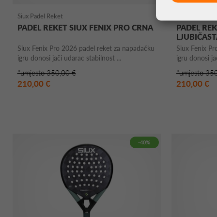
Siux Padel Reket
Siux Padel Rek
PADEL REKET SIUX FENIX PRO CRNA
PADEL REK
LJUBIČAST
Siux Fenix Pro 2026 padel reket za napadačku
Siux Fenix Pr
igru donosi jači udarac stabilnost ...
igru donosi ja
*umjesto 350,00 €
*umjesto 35
210,00 €
210,00 €
-40%