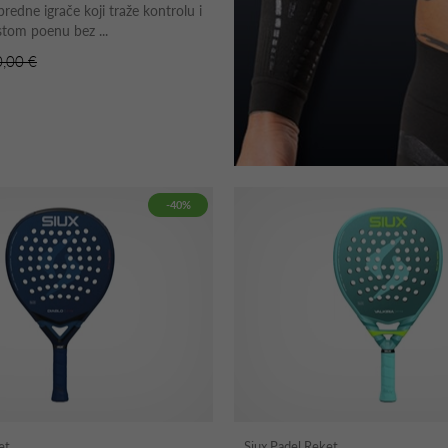
redne igrače koji traže kontrolu i
stom poenu bez ...
0,00 €
-40%
et
Siux Padel Reket