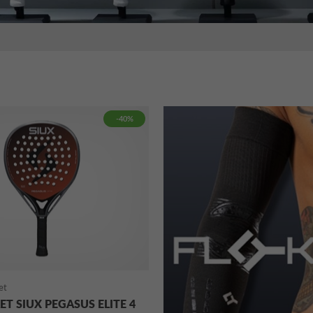
-40%
et
ET SIUX PEGASUS ELITE 4