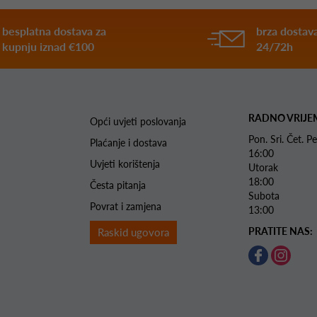
besplatna dostava za
brza dostava
kupnju iznad €100
24/72h
RADNO VRIJE
Opći uvjeti poslovanja
Pon. Sri. Čet.
Plaćanje i dostava
16:00
Uvjeti korištenja
Utorak 
18:00
Česta pitanja
Subota 
Povrat i zamjena
13:00
PRATITE NAS:
Raskid ugovora