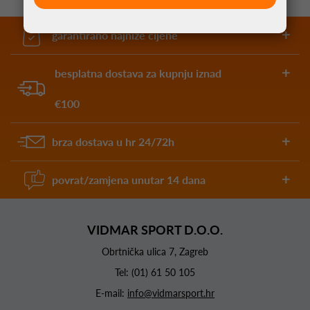
garantirano najniže cijene
besplatna dostava za kupnju iznad
€100
brza dostava u hr 24/72h
povrat/zamjena unutar 14 dana
VIDMAR SPORT D.O.O.
Obrtnička ulica 7, Zagreb
Tel:
(01) 61 50 105
E-mail:
info@vidmarsport.hr