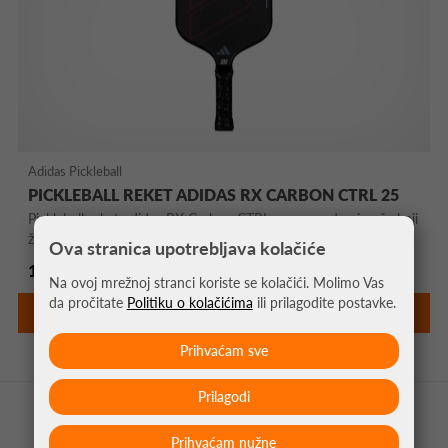
Adidas Pickleball
PICKLEBALL REKET ADIDAS RX CARBON CTRL 25
Pickleball reket adidas RX Carbon CTRL za napredne igrače koji
žele više ...
Ova stranica upotrebljava kolačiće
140,00 €
Na ovoj mrežnoj stranci koriste se kolačići. Molimo Vas
da pročitate
Politiku o kolačićima
ili prilagodite postavke.
DETALJNIJE
Prihvaćam sve
Prilagodi
Prihvaćam nužne