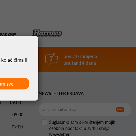
 u hr
povrat/zamjena
o kolačićima
ili
unutar 14 dana
am sve
ME:
NEWSLETTER PRIJAVA
 Pet 09:00 -
09:00 -
Suglasan/a sam s korištenjem mojih
09:00 -
osobnih podataka u svrhu slanja
Newslettera