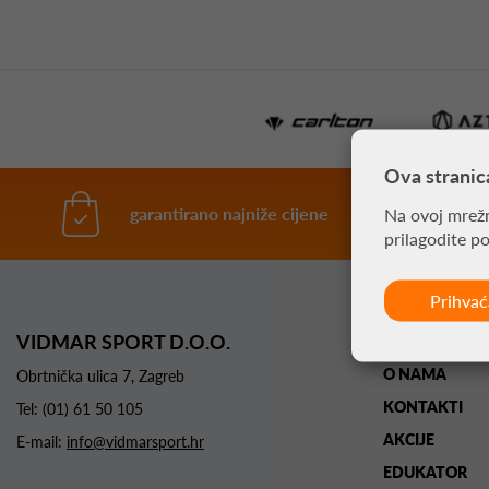
Ova stranic
garantirano najniže cijene
Na ovoj mrežn
prilagodite p
Prihva
VIDMAR SPORT D.O.O.
POČETNA
O NAMA
Obrtnička ulica 7, Zagreb
KONTAKTI
Tel:
(01) 61 50 105
AKCIJE
E-mail:
info@vidmarsport.hr
EDUKATOR