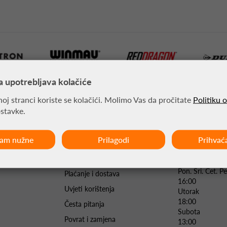
a upotrebljava kolačiće
besplatna dostava za
brza dostava
oj stranci koriste se kolačići. Molimo Vas da pročitate
Politiku 
kupnju iznad €100
24/72h
ostavke.
ćam nužne
Prilagodi
Prihvać
RADNO VRIJE
Opći uvjeti poslovanja
Pon. Sri. Čet.
Plaćanje i dostava
16:00
Uvjeti korištenja
Utorak 
18:00
Česta pitanja
Subota 
Povrat i zamjena
13:00