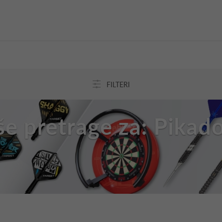
FILTERI
še pretrage za: Pikado